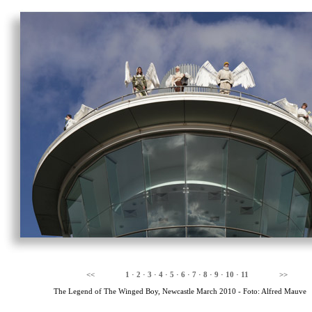
<<
1
·
2
·
3
·
4
·
5
·
6
·
7
·
8
·
9
·
10
·
11
>>
The Legend of The Winged Boy, Newcastle March 2010 - Foto: Alfred Mauve