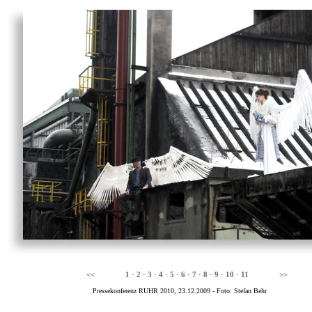
<<
1
·
2
·
3
·
4
·
5
·
6
·
7
·
8
·
9
·
10
·
11
>>
Pressekonferenz RUHR 2010, 23.12.2009 - Foto: Stefan Behr