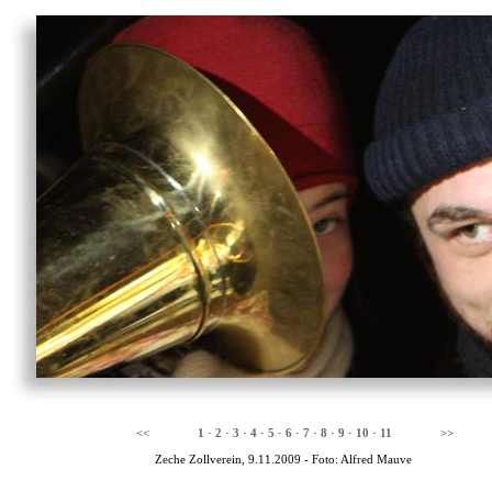
<<
1
·
2
·
3
·
4
·
5
·
6
·
7
·
8
·
9
·
10
·
11
>>
Zeche Zollverein, 9.11.2009 - Foto: Alfred Mauve