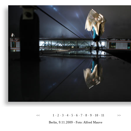
<<
1
·
2
·
3
·
4
·
5
·
6
·
7
·
8
·
9
·
10
·
11
>>
Berlin, 9.11.2009 - Foto: Alfred Mauve