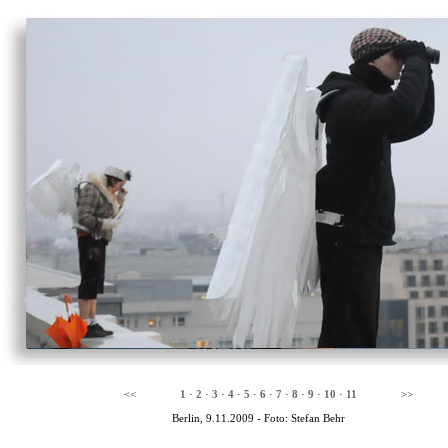
<<
1
·
2
·
3
·
4
·
5
·
6
·
7
·
8
·
9
·
10
·
11
>>
Berlin, 9.11.2009 - Foto: Stefan Behr