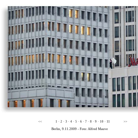
<<
1
·
2
·
3
·
4
·
5
·
6
·
7
·
8
·
9
·
10
·
11
>>
Berlin, 9.11.2009 - Foto: Alfred Mauve